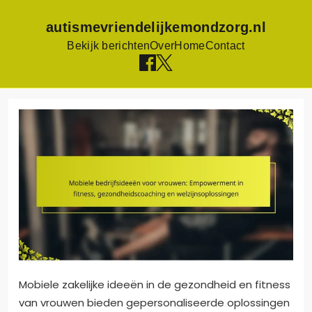
autismevriendelijkemondzorg.nl
Bekijk berichten
Over
Home
Contact
Skip
to
content
Mobiele zakelijke ideeën in de gezondheid en fitness
van vrouwen bieden gepersonaliseerde oplossingen