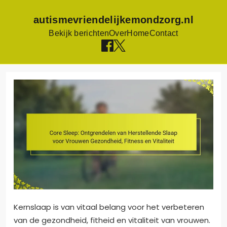
autismevriendelijkemondzorg.nl
Bekijk berichten
Over
Home
Contact
Skip
to
content
Kernslaap is van vitaal belang voor het verbeteren
van de gezondheid, fitheid en vitaliteit van vrouwen.