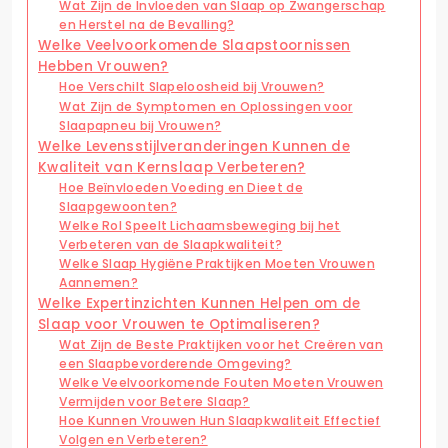
Wat Zijn de Invloeden van Slaap op Zwangerschap
en Herstel na de Bevalling?
Welke Veelvoorkomende Slaapstoornissen
Hebben Vrouwen?
Hoe Verschilt Slapeloosheid bij Vrouwen?
Wat Zijn de Symptomen en Oplossingen voor
Slaapapneu bij Vrouwen?
Welke Levensstijlveranderingen Kunnen de
Kwaliteit van Kernslaap Verbeteren?
Hoe Beïnvloeden Voeding en Dieet de
Slaapgewoonten?
Welke Rol Speelt Lichaamsbeweging bij het
Verbeteren van de Slaapkwaliteit?
Welke Slaap Hygiëne Praktijken Moeten Vrouwen
Aannemen?
Welke Expertinzichten Kunnen Helpen om de
Slaap voor Vrouwen te Optimaliseren?
Wat Zijn de Beste Praktijken voor het Creëren van
een Slaapbevorderende Omgeving?
Welke Veelvoorkomende Fouten Moeten Vrouwen
Vermijden voor Betere Slaap?
Hoe Kunnen Vrouwen Hun Slaapkwaliteit Effectief
Volgen en Verbeteren?