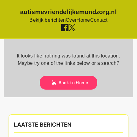
autismevriendelijkemondzorg.nl
Bekijk berichten
Over
Home
Contact
Skip
to
It looks like nothing was found at this location.
content
Maybe try one of the links below or a search?
Back to Home
LAATSTE BERICHTEN