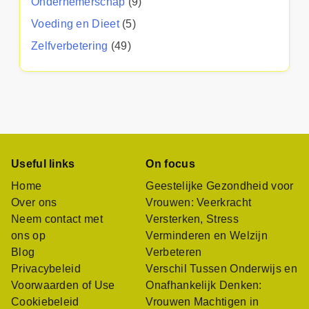
Ondernemerschap
(9)
Voeding en Dieet
(5)
Zelfverbetering
(49)
Useful links
On focus
Home
Geestelijke Gezondheid voor
Over ons
Vrouwen: Veerkracht
Neem contact met
Versterken, Stress
ons op
Verminderen en Welzijn
Blog
Verbeteren
Privacybeleid
Verschil Tussen Onderwijs en
Voorwaarden of Use
Onafhankelijk Denken:
Cookiebeleid
Vrouwen Machtigen in