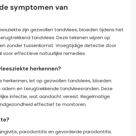
nde symptomen van
ziekte zijn gezwollen tandvlees, bloeden tijdens het
rugtrekkend tandvlees. Deze tekenen wijzen op
eren zonder tussenkomst. Vroegtijdige detectie door
 voor effectieve natuurlijke remedies.
vleesziekte herkennen?
 herkennen, let op gezwollen tandvlees, bloeden
e adem en terugtrekkende tandvleesranden. Deze
jke infectie, wat aandacht vereist. Regelmatige
dgezondheid effectief te monitoren.
kte?
givitis, parodontitis en gevorderde parodontitis.