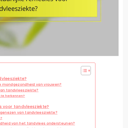
dvleesziekte?
 de mondgezondheid van vrouwen?
an tandvleesziekte?
kte herkennen?
es voor tandvleesziekte?
 genezen van tandvleesziekte?
n?
dheid van het tandvlees ondersteunen?