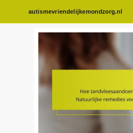
autismevriendelijkemondzorg.nl
Skip
to
content