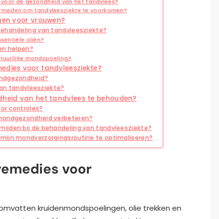
l voor de gezondheid van het tandvlees?
rmeden om tandvleesziekte te voorkomen?
ngen voor vrouwen?
behandeling van tandvleesziekte?
sentiële oliën?
en helpen?
atuurlijke mondspoeling?
medies voor tandvleesziekte?
ondgezondheid?
 van tandvleesziekte?
ndheid van het tandvlees te behouden?
or controles?
 mondgezondheid verbeteren?
ijden bij de behandeling van tandvleesziekte?
mijn mondverzorgingsroutine te optimaliseren?
 remedies voor
 omvatten kruidenmondspoelingen, olie trekken en