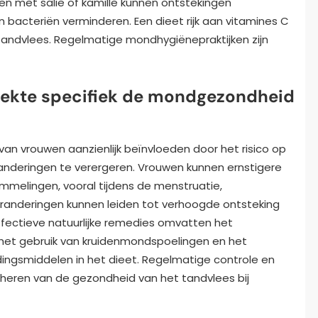
n met salie of kamille kunnen ontstekingen
n bacteriën verminderen. Een dieet rijk aan vitamines C
andvlees. Regelmatige mondhygiënepraktijken zijn
iekte specifiek de mondgezondheid
n vrouwen aanzienlijk beïnvloeden door het risico op
anderingen te verergeren. Vrouwen kunnen ernstigere
elingen, vooral tijdens de menstruatie,
anderingen kunnen leiden tot verhoogde ontsteking
Effectieve natuurlijke remedies omvatten het
et gebruik van kruidenmondspoelingen en het
gsmiddelen in het dieet. Regelmatige controle en
beheren van de gezondheid van het tandvlees bij