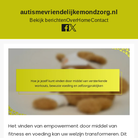
autismevriendelijkemondzorg.nl
Bekijk berichten
Over
Home
Contact
Skip
to
content
Het vinden van empowerment door middel van
fitness en voeding kan uw welzijn transformeren. Dit