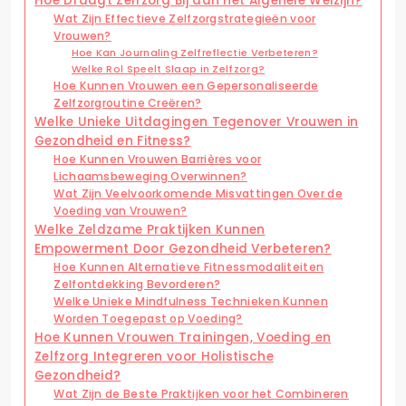
Hoe Draagt Zelfzorg Bij aan het Algehele Welzijn?
Wat Zijn Effectieve Zelfzorgstrategieën voor
Vrouwen?
Hoe Kan Journaling Zelfreflectie Verbeteren?
Welke Rol Speelt Slaap in Zelfzorg?
Hoe Kunnen Vrouwen een Gepersonaliseerde
Zelfzorgroutine Creëren?
Welke Unieke Uitdagingen Tegenover Vrouwen in
Gezondheid en Fitness?
Hoe Kunnen Vrouwen Barrières voor
Lichaamsbeweging Overwinnen?
Wat Zijn Veelvoorkomende Misvattingen Over de
Voeding van Vrouwen?
Welke Zeldzame Praktijken Kunnen
Empowerment Door Gezondheid Verbeteren?
Hoe Kunnen Alternatieve Fitnessmodaliteiten
Zelfontdekking Bevorderen?
Welke Unieke Mindfulness Technieken Kunnen
Worden Toegepast op Voeding?
Hoe Kunnen Vrouwen Trainingen, Voeding en
Zelfzorg Integreren voor Holistische
Gezondheid?
Wat Zijn de Beste Praktijken voor het Combineren