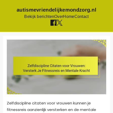
autismevriendelijkemondzorg.nl
Bekijk berichten
Over
Home
Contact
Skip
to
content
Zelfdiscipline citaten voor vrouwen kunnen je
fitnessreis aanzienlijk versterken en de mentale