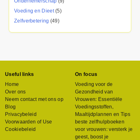
Ondernemerschap
(9)
Voeding en Dieet
(5)
Zelfverbetering
(49)
Useful links
On focus
Home
Voeding voor de
Over ons
Gezondheid van
Neem contact met ons op
Vrouwen: Essentiële
Blog
Voedingsstoffen,
Privacybeleid
Maaltijdplannen en Tips
Voorwaarden of Use
beste zelfhulpboeken
Cookiebeleid
voor vrouwen: versterk je
geest, boost je