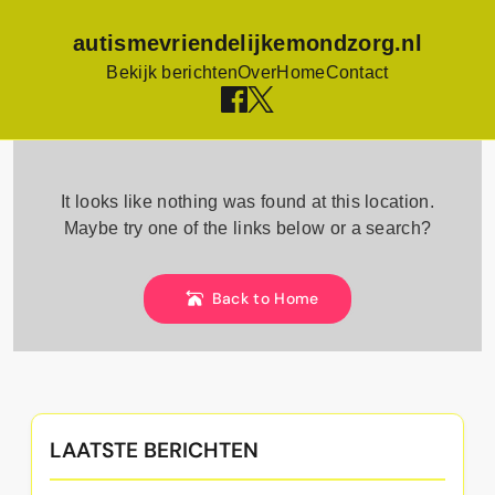
autismevriendelijkemondzorg.nl
Bekijk berichten
Over
Home
Contact
Skip
to
It looks like nothing was found at this location.
content
Maybe try one of the links below or a search?
Back to Home
LAATSTE BERICHTEN